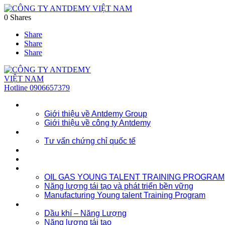
0
Shares
Share
Share
Share
Hotline
0906657379
Về chúng tôi
Giới thiệu về Antdemy Group
Giới thiệu về công ty Antdemy
Tư vấn doanh nghiệp
Tư vấn chứng chỉ quốc tế
Dịch vụ
Khóa học
Đào tạo nhân lực trẻ
OIL GAS YOUNG TALENT TRAINING PROGRAM
Năng lượng tái tạo và phát triển bền vững
Manufacturing Young talent Training Program
Đào tạo doanh nghiệp
Dầu khí – Năng Lượng
Năng lượng tái tạo