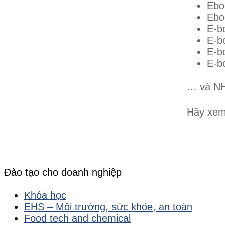
Ebo
Ebo
E-b
E-b
E-b
E-b
… và NH
Hãy xem
Đào tạo cho doanh nghiệp
Khóa học
EHS – Môi trường, sức khỏe, an toàn
Food tech and chemical