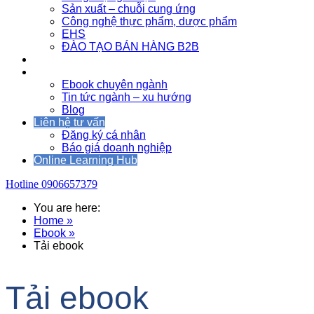
Sản xuất – chuỗi cung ứng
Công nghệ thực phẩm, dược phẩm
EHS
ĐÀO TẠO BÁN HÀNG B2B
Sự kiện
Tài nguyên
Ebook chuyên ngành
Tin tức ngành – xu hướng
Blog
Liên hệ tư vấn
Đăng ký cá nhân
Báo giá doanh nghiệp
Online Learning Hub
Hotline
0906657379
You are here:
Home »
Ebook »
Tải ebook
Tải ebook