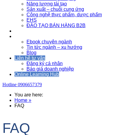
Năng lượng tái tạo
Sản xuất – chuỗi cung ứng
Công nghệ thực phẩm, dược phẩm
EHS
ĐÀO TẠO BÁN HÀNG B2B
Sự kiện
Tài nguyên
Ebook chuyên ngành
Tin tức ngành – xu hướng
Blog
Liên hệ tư vấn
Đăng ký cá nhân
Báo giá doanh nghiệp
Online Learning Hub
Hotline
0906657379
You are here:
Home »
FAQ
FAQ