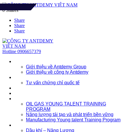
0
Shares
F​​​​​AQ
Share
Share
Share
Hotline
0906657379
Về chúng tôi
Giới thiệu về Antdemy Group
Giới thiệu về công ty Antdemy
Tư vấn doanh nghiệp
Tư vấn chứng chỉ quốc tế
Dịch vụ
Khóa học
Đào tạo nhân lực trẻ
OIL GAS YOUNG TALENT TRAINING
PROGRAM
Năng lượng tái tạo và phát triển bền vững
Manufacturing Young talent Training Program
Đào tạo doanh nghiệp
Dầu khí – Năng Lượng