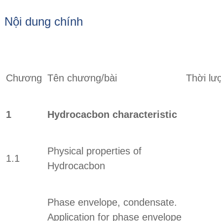
Nội dung chính
Chương
Tên chương/bài
Thời lư
1
Hydrocacbon characteristic
Physical properties of
1.1
Hydrocacbon
Phase envelope, condensate.
Application for phase envelope