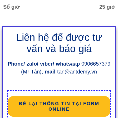
Số giờ
25 giờ
Liên hệ để được tư
vấn và báo giá
Phone/ zalo/ viber/ whatsaap
0906657379
(Mr Tân),
mail
tan@antdemy.vn
ĐỂ LẠI THÔNG TIN TẠI FORM
ONLINE