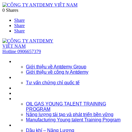
0
Shares
Share
Share
Share
Hotline
0906657379
Về chúng tôi
Giới thiệu về Antdemy Group
Giới thiệu về công ty Antdemy
Tư vấn doanh nghiệp
Tư vấn chứng chỉ quốc tế
Dịch vụ
Khóa học
Đào tạo nhân lực trẻ
OIL GAS YOUNG TALENT TRAINING
PROGRAM
Năng lượng tái tạo và phát triển bền vững
Manufacturing Young talent Training Program
Đào tạo doanh nghiệp
Dầu khí – Năng Lượng