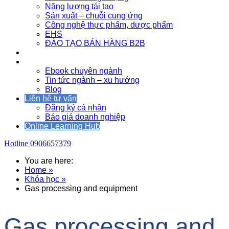
Năng lượng tái tạo
Sản xuất – chuỗi cung ứng
Công nghệ thực phẩm, dược phẩm
EHS
ĐÀO TẠO BÁN HÀNG B2B
Sự kiện
Tài nguyên
Ebook chuyên ngành
Tin tức ngành – xu hướng
Blog
Liên hệ tư vấn
Đăng ký cá nhân
Báo giá doanh nghiệp
Online Learning Hub
Hotline
0906657379
You are here:
Home »
Khóa học »
Gas processing and equipment
Gas processing and