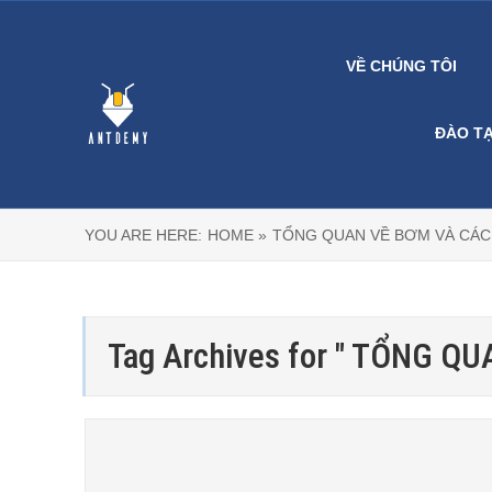
VỀ CHÚNG TÔI
ĐÀO T
YOU ARE HERE:
HOME »
TỔNG QUAN VỀ BƠM VÀ CÁ
Tag Archives for " TỔNG 