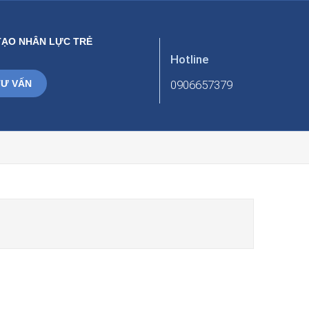
TẠO NHÂN LỰC TRẺ
Hotline
TƯ VẤN
0906657379