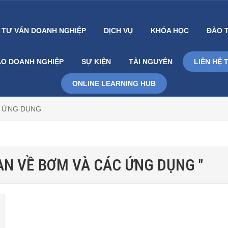
TƯ VẤN DOANH NGHIỆP
DỊCH VỤ
KHÓA HỌC
ĐÀO 
ẠO DOANH NGHIỆP
SỰ KIỆN
TÀI NGUYÊN
LIÊN HỆ 
ONLINE LEARNING HUB
C ỨNG DỤNG
QUAN VỀ BƠM VÀ CÁC ỨNG DỤNG "