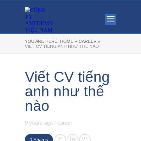
YOU ARE HERE:
HOME »
CAREER »
VIẾT CV TIẾNG ANH NHƯ THẾ NÀO
Viết CV tiếng
anh như thế
nào
9 years ago
/
career
0
Shares