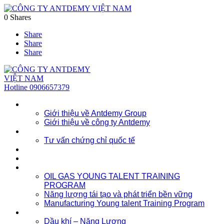
0
Shares
Share
Share
Share
Hotline
0906657379
Về chúng tôi
Giới thiệu về Antdemy Group
Giới thiệu về công ty Antdemy
Tư vấn doanh nghiệp
Tư vấn chứng chỉ quốc tế
Dịch vụ
Khóa học
Đào tạo nhân lực trẻ
OIL GAS YOUNG TALENT TRAINING
PROGRAM
Năng lượng tái tạo và phát triển bền vững
Manufacturing Young talent Training Program
Đào tạo doanh nghiệp
Dầu khí – Năng Lượng