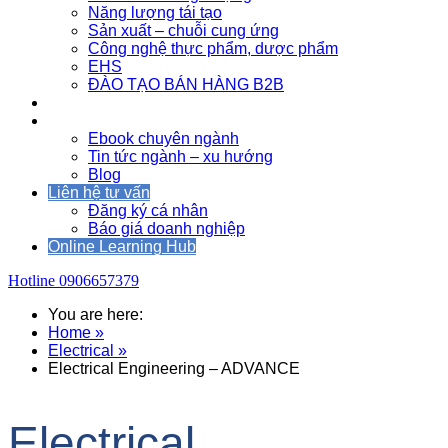
Năng lượng tái tạo
Sản xuất – chuỗi cung ứng
Công nghệ thực phẩm, dược phẩm
EHS
ĐÀO TẠO BÁN HÀNG B2B
Sự kiện
Tài nguyên
Ebook chuyên ngành
Tin tức ngành – xu hướng
Blog
Liên hệ tư vấn
Đăng ký cá nhân
Báo giá doanh nghiệp
Online Learning Hub
Hotline
0906657379
You are here:
Home »
Electrical »
Electrical Engineering – ADVANCE
Electrical