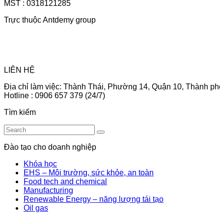
MST : 0318121285
Trực thuộc Antdemy group
LIÊN HỆ
Địa chỉ làm việc: Thành Thái, Phường 14, Quận 10, Thành ph
Hotline : 0906 657 379 (24/7)
Tìm kiếm
Đào tạo cho doanh nghiệp
Khóa học
EHS – Môi trường, sức khỏe, an toàn
Food tech and chemical
Manufacturing
Renewable Energy – năng lượng tái tạo
Oil gas