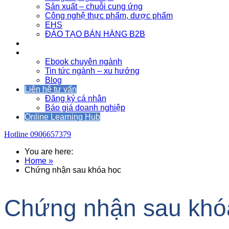
Sản xuất – chuỗi cung ứng
Công nghệ thực phẩm, dược phẩm
EHS
ĐÀO TẠO BÁN HÀNG B2B
Sự kiện
Tài nguyên
Ebook chuyên ngành
Tin tức ngành – xu hướng
Blog
Liên hệ tư vấn
Đăng ký cá nhân
Báo giá doanh nghiệp
Online Learning Hub
Hotline
0906657379
You are here:
Home »
Chứng nhận sau khóa học
Chứng nhận sau khó