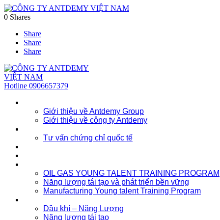
0
Shares
Share
Share
Share
Hotline
0906657379
Về chúng tôi
Giới thiệu về Antdemy Group
Giới thiệu về công ty Antdemy
Tư vấn doanh nghiệp
Tư vấn chứng chỉ quốc tế
Dịch vụ
Khóa học
Đào tạo nhân lực trẻ
OIL GAS YOUNG TALENT TRAINING PROGRAM
Năng lượng tái tạo và phát triển bền vững
Manufacturing Young talent Training Program
Đào tạo doanh nghiệp
Dầu khí – Năng Lượng
Năng lượng tái tạo