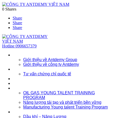
0
Shares
Share
Share
Share
Hotline
0906657379
Về chúng tôi
Giới thiệu về Antdemy Group
Giới thiệu về công ty Antdemy
Tư vấn doanh nghiệp
Tư vấn chứng chỉ quốc tế
Dịch vụ
Khóa học
Đào tạo nhân lực trẻ
OIL GAS YOUNG TALENT TRAINING
PROGRAM
Năng lượng tái tạo và phát triển bền vững
Manufacturing Young talent Training Program
Đào tạo doanh nghiệp
Dầu khí – Năng Lượng