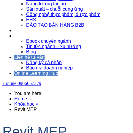
Năng lượng tái tạo
Sản xuất – chuỗi cung ứng
Công nghệ thực phẩm, dược phẩm
EHS
ĐÀO TẠO BÁN HÀNG B2B
Sự kiện
Tài nguyên
Ebook chuyên ngành
Tin tức ngành – xu hướng
Blog
Liên hệ tư vấn
Đăng ký cá nhân
Báo giá doanh nghiệp
Online Learning Hub
Hotline
0906657379
You are here:
Home »
Khóa học »
Revit MEP
Revit MEP