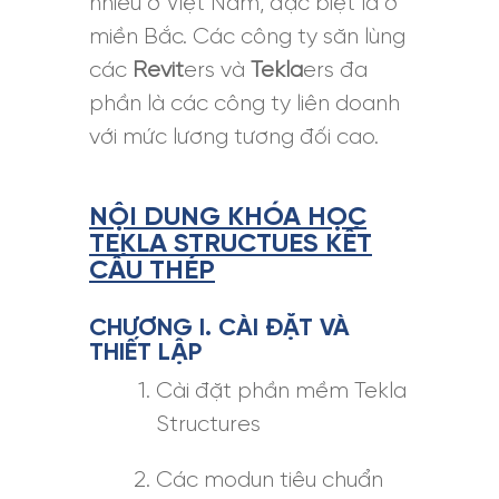
nhiều ở Việt Nam, đặc biệt là ở
miền Bắc. Các công ty săn lùng
các
Revit
ers và
Tekla
ers đa
phần là các công ty liên doanh
với mức lương tương đối cao.
NỘI DUNG KHÓA HỌC
TEKLA STRUCTUES KẾT
CẤU THÉP
CHƯƠNG I. CÀI ĐẶT VÀ
THIẾT LẬP
Cài đặt phần mềm Tekla
Structures
Các modun tiêu chuẩn