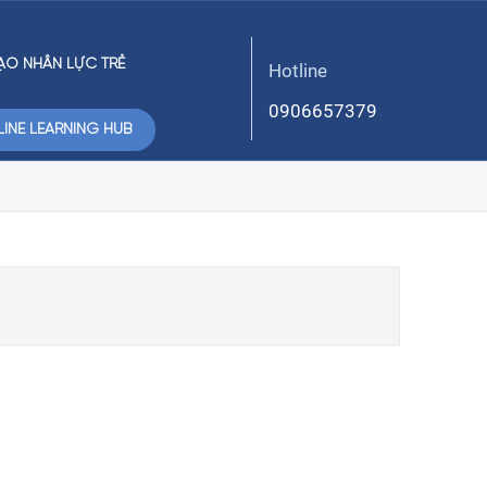
ẠO NHÂN LỰC TRẺ
Hotline
0906657379
INE LEARNING HUB