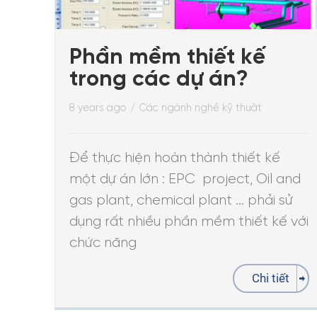
Phần mềm thiết kế
trong các dự án?
8 years ago
/
Các ngành nghề kỹ thuật
Để thực hiện hoàn thành thiết kế
một dự án lớn : EPC project, Oil and
gas plant, chemical plant … phải sử
dụng rất nhiều phần mềm thiết kế với
chức năng
Chi tiết