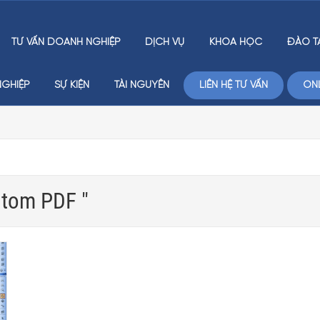
TƯ VẤN DOANH NGHIỆP
DỊCH VỤ
KHÓA HỌC
ĐÀO T
GHIỆP
SỰ KIỆN
TÀI NGUYÊN
LIÊN HỆ TƯ VẤN
ONL
ntom PDF "