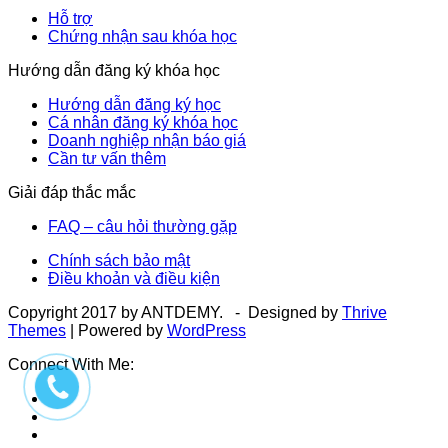
Hỗ trợ
Chứng nhận sau khóa học
Hướng dẫn đăng ký khóa học
Hướng dẫn đăng ký học
Cá nhân đăng ký khóa học
Doanh nghiệp nhận báo giá
Cần tư vấn thêm
Giải đáp thắc mắc
FAQ – câu hỏi thường gặp
Chính sách bảo mật
Điều khoản và điều kiện
Copyright 2017 by ANTDEMY. - Designed by
Thrive
Themes
| Powered by
WordPress
Connect With Me: