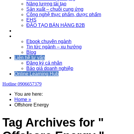
Năng lượng tái tạo
Sản xuất – chuỗi cung ứng
Công nghệ thực phẩm, dược phẩm
EHS
ĐÀO TẠO BÁN HÀNG B2B
Sự kiện
Tài nguyên
Ebook chuyên ngành
Tin tức ngành – xu hướng
Blog
Liên hệ tư vấn
Đăng ký cá nhân
Báo giá doanh nghiệp
Online Learning Hub
Hotline
0906657379
You are here:
Home »
Offshore Energy
Tag Archives for "