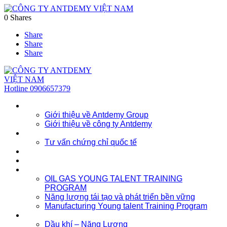
0
Shares
Share
Share
Share
Hotline
0906657379
Về chúng tôi
Giới thiệu về Antdemy Group
Giới thiệu về công ty Antdemy
Tư vấn doanh nghiệp
Tư vấn chứng chỉ quốc tế
Dịch vụ
Khóa học
Đào tạo nhân lực trẻ
OIL GAS YOUNG TALENT TRAINING
PROGRAM
Năng lượng tái tạo và phát triển bền vững
Manufacturing Young talent Training Program
Đào tạo doanh nghiệp
Dầu khí – Năng Lượng