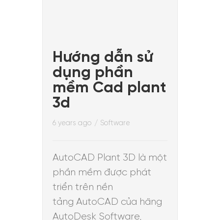
Hướng dẫn sử
dụng phần
mềm Cad plant
3d
6 years ago
/
Software
AutoCAD Plant 3D là một
phần mềm được phát
triển trên nền
tảng AutoCAD của hãng
AutoDesk Software,