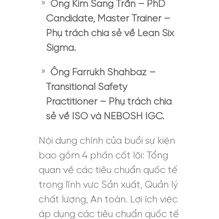
Ông Kim Sang Trần – PhD
Candidate, Master Trainer –
Phụ trách chia sẻ về Lean Six
Sigma.
Ông Farrukh Shahbaz –
Transitional Safety
Practitioner – Phụ trách chia
sẻ về ISO và NEBOSH IGC.
Nội dung chính của buổi sự kiện
bao gồm 4 phần cốt lõi: Tổng
quan về các tiêu chuẩn quốc tế
trong lĩnh vực Sản xuất, Quản lý
chất lượng, An toàn. Lợi ích việc
áp dụng các tiêu chuẩn quốc tế