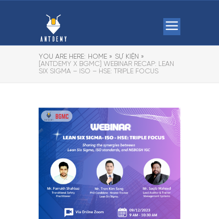
YOU ARE HERE:
HOME »
SỰ KIỆN »
[ANTDEMY X BGMC] WEBINAR RECAP: LEAN
SIX SIGMA – ISO – HSE: TRIPLE FOCUS