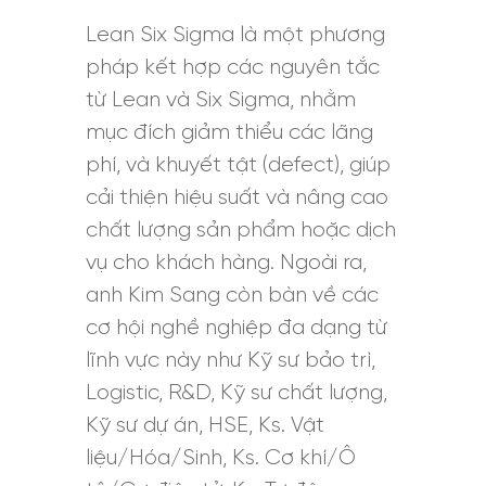
Lean Six Sigma là một phương
pháp kết hợp các nguyên tắc
từ Lean và Six Sigma, nhằm
mục đích giảm thiểu các lãng
phí, và khuyết tật (defect), giúp
cải thiện hiệu suất và nâng cao
chất lượng sản phẩm hoặc dịch
vụ cho khách hàng. Ngoài ra,
anh Kim Sang còn bàn về các
cơ hội nghề nghiệp đa dạng từ
lĩnh vực này như Kỹ sư bảo trì,
Logistic, R&D, Kỹ sư chất lượng,
Kỹ sư dự án, HSE, Ks. Vật
liệu/Hóa/Sinh, Ks. Cơ khí/Ô