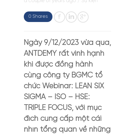
a couple of years ago
/
Sự kiện
0 Shares
Ngày 9/12/2023 vừa qua,
ANTDEMY rất vinh hạnh
khi được đồng hành
cùng công ty BGMC tổ
chức Webinar: LEAN SIX
SIGMA – ISO – HSE:
TRIPLE FOCUS, với mục
đích cung cấp một cái
nhìn tổng quan về những