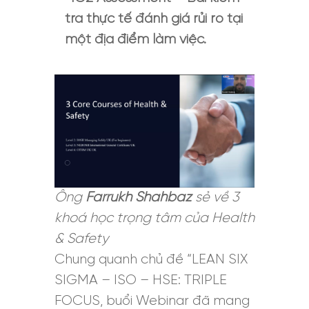
tra thực tế đánh giá rủi ro tại
một địa điểm làm việc.
Ông
Farrukh Shahbaz
sẻ về 3
khoá học trọng tâm của Health
& Safety
Chung quanh chủ đề “LEAN SIX
SIGMA – ISO – HSE: TRIPLE
FOCUS, buổi Webinar đã mang