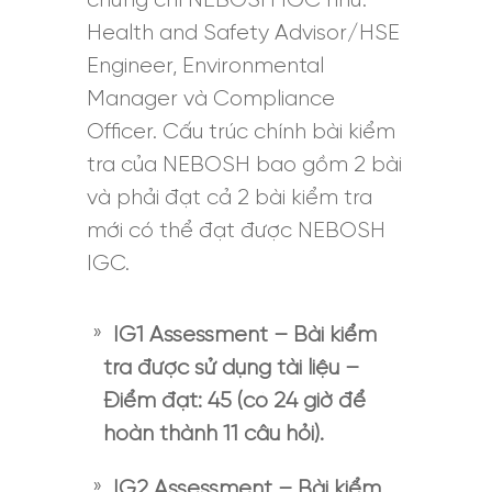
chứng chỉ NEBOSH IGC như:
Health and Safety Advisor/HSE
Engineer, Environmental
Manager và Compliance
Officer. Cấu trúc chính bài kiểm
tra của NEBOSH bao gồm 2 bài
và phải đạt cả 2 bài kiểm tra
mới có thể đạt được NEBOSH
IGC.
IG1 Assessment – Bài kiểm
tra được sử dụng tài liệu –
Điểm đạt: 45 (có 24 giờ để
hoàn thành 11 câu hỏi).
IG2 Assessment – Bài kiểm