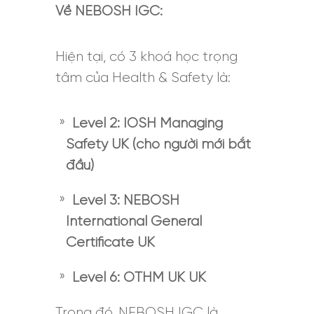
Về NEBOSH IGC:
Hiện tại, có 3 khoá học trọng
tâm của Health & Safety là:
Level 2: IOSH Managing
Safety UK (cho người mới bắt
đầu)
Level 3: NEBOSH
International General
Certificate UK
Level 6: OTHM UK UK
Trong đó, NEBOSH IGC là