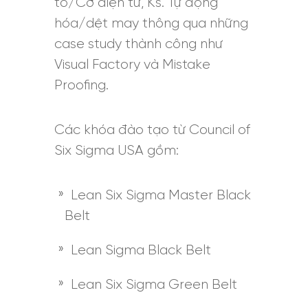
tô/Cơ điện tử, Ks. Tự động
hóa/dệt may thông qua những
case study thành công như
Visual Factory và Mistake
Proofing.
Các khóa đào tạo từ Council of
Six Sigma USA gồm:
Lean Six Sigma Master Black
Belt
Lean Sigma Black Belt
Lean Six Sigma Green Belt