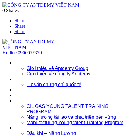
0
Shares
Share
Share
Share
Hotline
0906657379
Về chúng tôi
Giới thiệu về Antdemy Group
Giới thiệu về công ty Antdemy
Tư vấn doanh nghiệp
Tư vấn chứng chỉ quốc tế
Dịch vụ
Khóa học
Đào tạo nhân lực trẻ
OIL GAS YOUNG TALENT TRAINING
PROGRAM
Năng lượng tái tạo và phát triển bền vững
Manufacturing Young talent Training Program
Đào tạo doanh nghiệp
Dầu khí – Năng Lượng