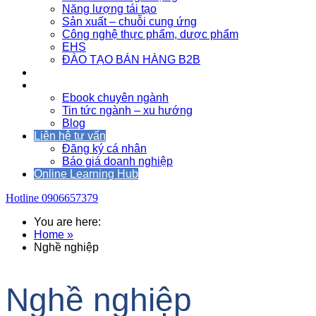
Năng lượng tái tạo
Sản xuất – chuỗi cung ứng
Công nghệ thực phẩm, dược phẩm
EHS
ĐÀO TẠO BÁN HÀNG B2B
Sự kiện
Tài nguyên
Ebook chuyên ngành
Tin tức ngành – xu hướng
Blog
Liên hệ tư vấn
Đăng ký cá nhân
Báo giá doanh nghiệp
Online Learning Hub
Hotline
0906657379
You are here:
Home »
Nghề nghiệp
Nghề nghiệp