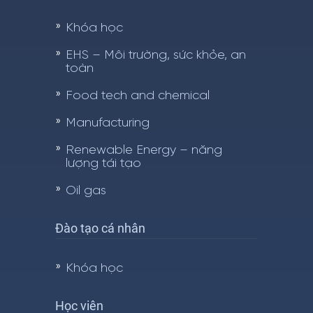
Khóa học
EHS – Môi trường, sức khỏe, an
toàn
Food tech and chemical
Manufacturing
Renewable Energy – năng
lượng tái tạo
Oil gas
Đào tạo cá nhân
Khóa học
Học viên