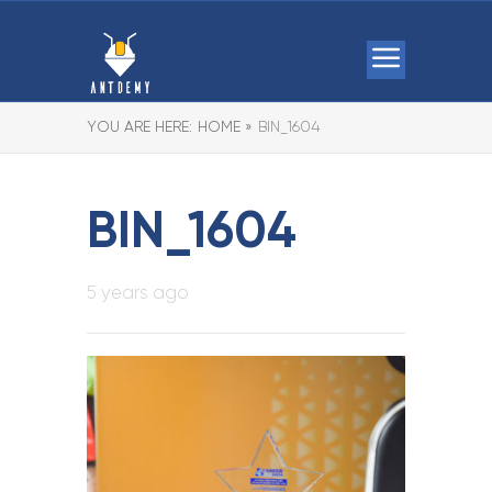
YOU ARE HERE:
HOME »
BIN_1604
BIN_1604
5 years ago