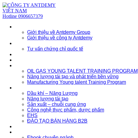
Hotline
0906657379
Về chúng tôi
Giới thiệu về Antdemy Group
Giới thiệu về công ty Antdemy
Tư vấn doanh nghiệp
Tư vấn chứng chỉ quốc tế
Dịch vụ
Khóa học
Đào tạo nhân lực trẻ
OIL GAS YOUNG TALENT TRAINING PROGRAM
Năng lượng tái tạo và phát triển bền vững
Manufacturing Young talent Training Program
Đào tạo doanh nghiệp
Dầu khí – Năng Lượng
Năng lượng tái tạo
Sản xuất – chuỗi cung ứng
Công nghệ thực phẩm, dược phẩm
EHS
ĐÀO TẠO BÁN HÀNG B2B
Sự kiện
Tài nguyên
Ebook chuyên ngành