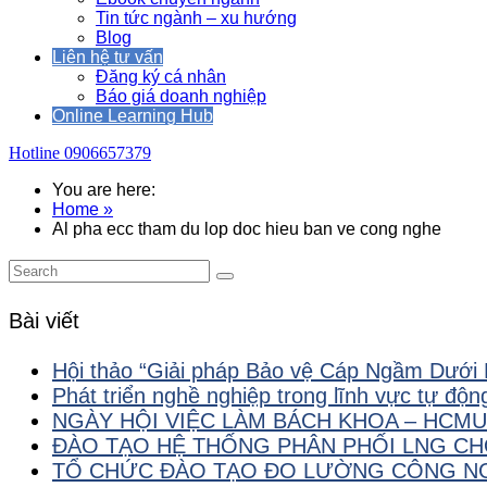
Tin tức ngành – xu hướng
Blog
Liên hệ tư vấn
Đăng ký cá nhân
Báo giá doanh nghiệp
Online Learning Hub
Hotline
0906657379
You are here:
Home »
Al pha ecc tham du lop doc hieu ban ve cong nghe
Bài viết
Hội thảo “Giải pháp Bảo vệ Cáp Ngầm Dưới Bi
Phát triển nghề nghiệp trong lĩnh vực tự độ
NGÀY HỘI VIỆC LÀM BÁCH KHOA – HCMU
ĐÀO TẠO HỆ THỐNG PHÂN PHỐI LNG CH
TỔ CHỨC ĐÀO TẠO ĐO LƯỜNG CÔNG NG