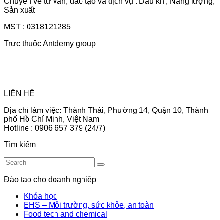
Chuyên về tư vấn, đào tạo và dịch vụ : Dầu khí, Năng lượng,
Sản xuất
MST : 0318121285
Trực thuộc Antdemy group
LIÊN HỆ
Địa chỉ làm việc: Thành Thái, Phường 14, Quận 10, Thành
phố Hồ Chí Minh, Việt Nam
Hotline : 0906 657 379 (24/7)
Tìm kiếm
Đào tạo cho doanh nghiệp
Khóa học
EHS – Môi trường, sức khỏe, an toàn
Food tech and chemical