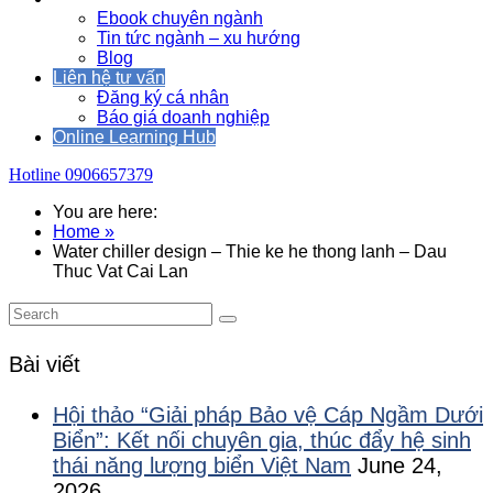
Ebook chuyên ngành
Tin tức ngành – xu hướng
Blog
Liên hệ tư vấn
Đăng ký cá nhân
Báo giá doanh nghiệp
Online Learning Hub
Hotline
0906657379
You are here:
Home »
Water chiller design – Thie ke he thong lanh – Dau
Thuc Vat Cai Lan
Bài viết
Hội thảo “Giải pháp Bảo vệ Cáp Ngầm Dưới
Biển”: Kết nối chuyên gia, thúc đẩy hệ sinh
thái năng lượng biển Việt Nam
June 24,
2026