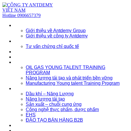
Hotline
0906657379
Về chúng tôi
Giới thiệu về Antdemy Group
Giới thiệu về công ty Antdemy
Tư vấn doanh nghiệp
Tư vấn chứng chỉ quốc tế
Dịch vụ
Khóa học
Đào tạo nhân lực trẻ
OIL GAS YOUNG TALENT TRAINING
PROGRAM
Năng lượng tái tạo và phát triển bền vững
Manufacturing Young talent Training Program
Đào tạo doanh nghiệp
Dầu khí – Năng Lượng
Năng lượng tái tạo
Sản xuất – chuỗi cung ứng
Công nghệ thực phẩm, dược phẩm
EHS
ĐÀO TẠO BÁN HÀNG B2B
Sự kiện
Tài nguyên