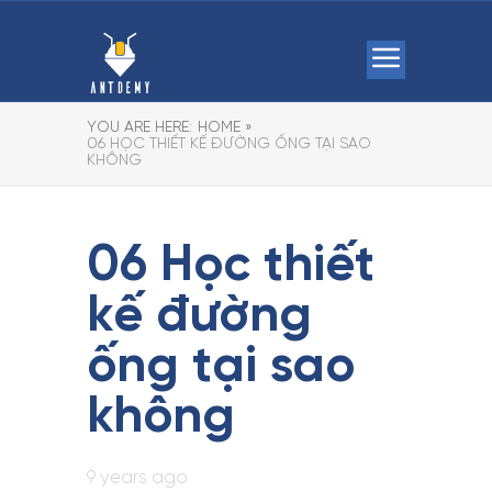
YOU ARE HERE:
HOME »
06 HỌC THIẾT KẾ ĐƯỜNG ỐNG TẠI SAO
KHÔNG
06 Học thiết
kế đường
ống tại sao
không
9 years ago