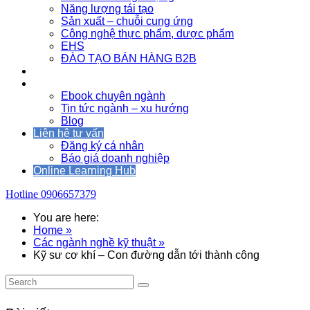
Năng lượng tái tạo
Sản xuất – chuỗi cung ứng
Công nghệ thực phẩm, dược phẩm
EHS
ĐÀO TẠO BÁN HÀNG B2B
Sự kiện
Tài nguyên
Ebook chuyên ngành
Tin tức ngành – xu hướng
Blog
Liên hệ tư vấn
Đăng ký cá nhân
Báo giá doanh nghiệp
Online Learning Hub
Hotline
0906657379
You are here:
Home »
Các ngành nghề kỹ thuật »
Kỹ sư cơ khí – Con đường dẫn tới thành công