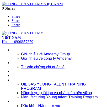
0
Shares
Share
Share
Share
Hotline
0906657379
Về chúng tôi
Giới thiệu về Antdemy Group
Giới thiệu về công ty Antdemy
Tư vấn doanh nghiệp
Tư vấn chứng chỉ quốc tế
Dịch vụ
Khóa học
Đào tạo nhân lực trẻ
OIL GAS YOUNG TALENT TRAINING
PROGRAM
Năng lượng tái tạo và phát triển bền vững
Manufacturing Young talent Training Program
Đào tạo doanh nghiệp
Dầu khí – Năng Lượng