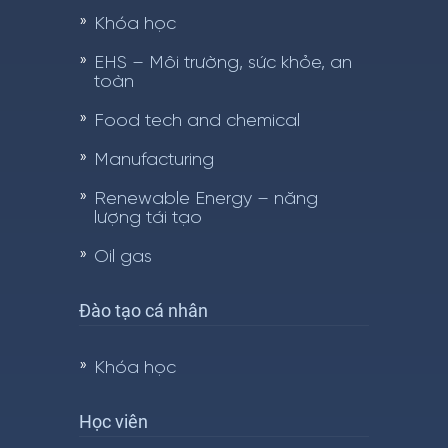
Khóa học
EHS – Môi trường, sức khỏe, an
toàn
Food tech and chemical
Manufacturing
Renewable Energy – năng
lượng tái tạo
Oil gas
Đào tạo cá nhân
Khóa học
Học viên