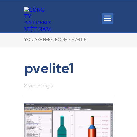
YOU ARE HERE:
HOME »
PVELITE1
pvelite1
8 years ago