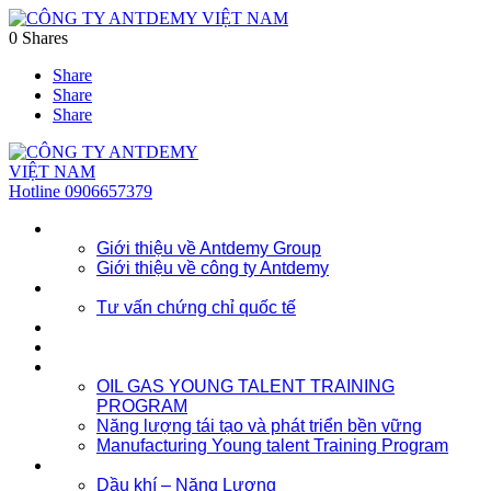
0
Shares
Share
Share
Share
Hotline
0906657379
Về chúng tôi
Giới thiệu về Antdemy Group
Giới thiệu về công ty Antdemy
Tư vấn doanh nghiệp
Tư vấn chứng chỉ quốc tế
Dịch vụ
Khóa học
Đào tạo nhân lực trẻ
OIL GAS YOUNG TALENT TRAINING
PROGRAM
Năng lượng tái tạo và phát triển bền vững
Manufacturing Young talent Training Program
Đào tạo doanh nghiệp
Dầu khí – Năng Lượng