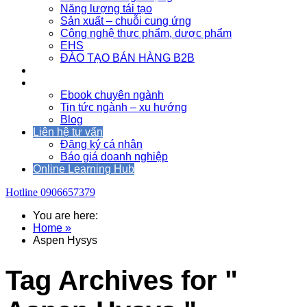
Năng lượng tái tạo
Sản xuất – chuỗi cung ứng
Công nghệ thực phẩm, dược phẩm
EHS
ĐÀO TẠO BÁN HÀNG B2B
Sự kiện
Tài nguyên
Ebook chuyên ngành
Tin tức ngành – xu hướng
Blog
Liên hệ tư vấn
Đăng ký cá nhân
Báo giá doanh nghiệp
Online Learning Hub
Hotline
0906657379
You are here:
Home »
Aspen Hysys
Tag Archives for "