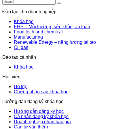
Đào tạo cho doanh nghiệp
Khóa học
EHS – Môi trường, sức khỏe, an toàn
Food tech and chemical
Manufacturing
Renewable Energy – năng lượng tái tạo
Oil gas
Đào tạo cá nhân
Khóa học
Học viên
Hỗ trợ
Chứng nhận sau khóa học
Hướng dẫn đăng ký khóa học
Hướng dẫn đăng ký học
Cá nhân đăng ký khóa học
Doanh nghiệp nhận báo giá
Cần tư vấn thêm