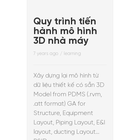
Quy trình tiến
hành mô hình
3D nhà máy
7 years ago
/
learning
Xây dựng lại mô hình từ
dữ liệu thiết kế có sẵn 3D
Model from PDMS (.rvm,
.att format) GA for
Structure, Equipment
Layout, Piping Layout, E&I
layout, ducting Layout…