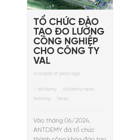
TỔ CHỨC ĐÀO
TẠO ĐO LƯỜNG
CÔNG NGHIỆP
CHO CÔNG TY
VAL
a couple of years ago
/
antdemy
Antdemy news
learning
News
Vào tháng 06/2024,
ANTDEMY đã tổ chức
thành công khóa đào tạo