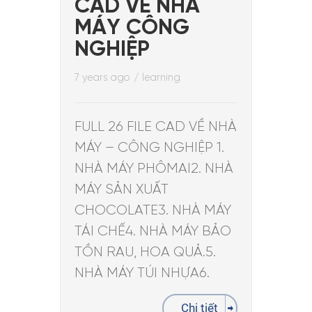
CAD VỀ NHÀ
MÁY CÔNG
NGHIỆP
7 years ago
/
learning
FULL 26 FILE CAD VỀ NHÀ
MÁY – CÔNG NGHIỆP 1.
NHÀ MÁY PHÔMAI2. NHÀ
MÁY SẢN XUẤT
CHOCOLATE3. NHÀ MÁY
TÁI CHẾ4. NHÀ MÁY BẢO
TỒN RAU, HOA QUẢ.5.
NHÀ MÁY TÚI NHỰA6.
Chi tiết