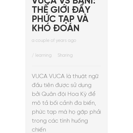
VUCA VS BANI:
THẾ GIỚI ĐẦY
PHỨC TẠP VÀ
KHÓ ĐOÁN
a couple of years ago
/
learning
Sharing
VUCA VUCA là thuật ngữ
đầu tiên được sử dụng
bởi Quân đội Hoa Kỳ để
mô tả bối cảnh đa biến,
phức tạp mà họ gặp phải
trong các tình huống
chiến