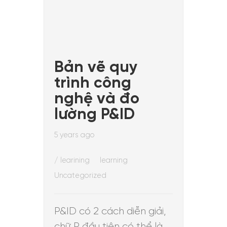
Bản vẽ quy
trình công
nghệ và đo
lường P&ID
5 years ago
/
learining
learning
Uncategorized
P&ID có 2 cách diễn giải,
chữ P đầu tiên có thể là