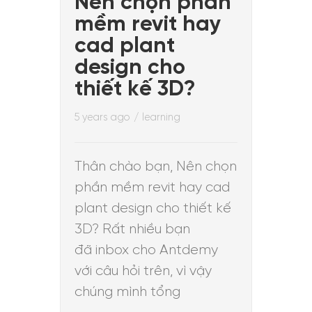
Nên chọn phần
mềm revit hay
cad plant
design cho
thiết kế 3D?
5 years ago
/
learning
Thân chào bạn, Nên chọn
phần mềm revit hay cad
plant design cho thiết kế
3D? Rất nhiều bạn
đã inbox cho Antdemy
với câu hỏi trên, vì vậy
chúng mình tổng