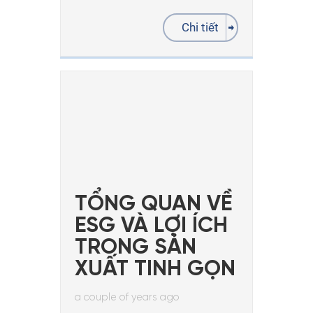
Chi tiết
TỔNG QUAN VỀ
ESG VÀ LỢI ÍCH
TRONG SẢN
XUẤT TINH GỌN
a couple of years ago