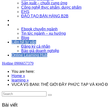
Sản xuất – chuỗi cung ứng
Công nghệ thực phẩm, dược phẩm
EHS
ĐÀO TẠO BÁN HÀNG B2B
Sự kiện
Tài nguyên
Ebook chuyên ngành
Tin tức ngành – xu hướng
Blog
Liên hệ tư vấn
Đăng ký cá nhân
Báo giá doanh nghiệp
Online Learning Hub
Hotline
0906657379
You are here:
Home »
learning »
VUCA VS BANI: THẾ GIỚI ĐẦY PHỨC TẠP VÀ KHÓ 
Bài viết