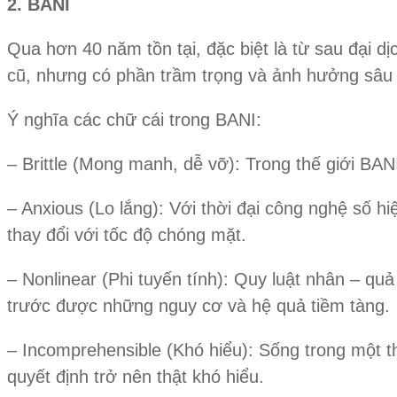
2. BANI
Qua hơn 40 năm tồn tại, đặc biệt là từ sau đại 
cũ, nhưng có phần trầm trọng và ảnh hưởng sâu rộ
Ý nghĩa các chữ cái trong BANI:
– Brittle (Mong manh, dễ vỡ): Trong thế giới BA
– Anxious (Lo lắng): Với thời đại công nghệ số h
thay đổi với tốc độ chóng mặt.
– Nonlinear (Phi tuyến tính): Quy luật nhân – q
trước được những nguy cơ và hệ quả tiềm tàng.
– Incomprehensible (Khó hiểu): Sống trong một t
quyết định trở nên thật khó hiểu.