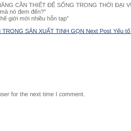
KỸ NĂNG CẦN THIẾT ĐỂ SỐNG TRONG THỜI ĐẠI 
g mà nó đem đến?”
thế giới mới nhiều hỗn tạp”
H TRONG SẢN XUẤT TINH GỌN
Next Post
Yếu tố
ser for the next time I comment.