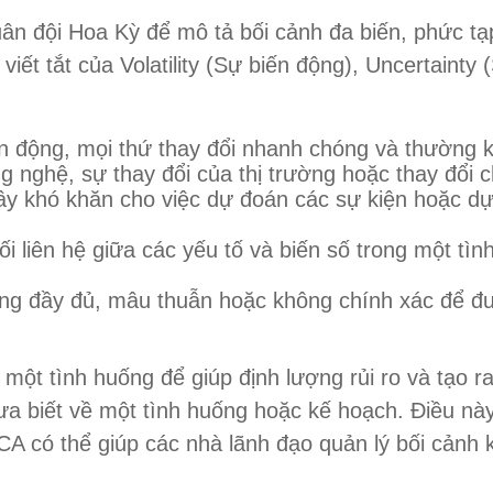
n đội Hoa Kỳ để mô tả bối cảnh đa biến, phức tạ
iết tắt của Volatility (Sự biến động), Uncertaint
n động, mọi thứ thay đổi nhanh chóng và thường 
 nghệ, sự thay đổi của thị trường hoặc thay đổi ch
 khó khăn cho việc dự đoán các sự kiện hoặc dự đ
i liên hệ giữa các yếu tố và biến số trong một tì
ông đầy đủ, mâu thuẫn hoặc không chính xác để đư
ột tình huống để giúp định lượng rủi ro và tạo r
 biết về một tình huống hoặc kế hoạch. Điều này 
CA có thể giúp các nhà lãnh đạo quản lý bối cảnh 