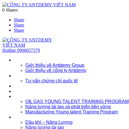
0
Shares
Share
Share
Share
Hotline
0906657379
Về chúng tôi
Giới thiệu về Antdemy Group
Giới thiệu về công ty Antdemy
Tư vấn doanh nghiệp
Tư vấn chứng chỉ quốc tế
Dịch vụ
Khóa học
Đào tạo nhân lực trẻ
OIL GAS YOUNG TALENT TRAINING PROGRAM
Năng lượng tái tạo và phát triển bền vững
Manufacturing Young talent Training Program
Đào tạo doanh nghiệp
Dầu khí – Năng Lượng
Năng lượng tái tạo