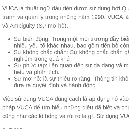
VUCA là thuật ngữ đầu tiên được sử dụng bởi Quâ
tranh và quản lý trong những năm 1990. VUCA là v
và Ambiguity (Sự mơ hồ).
Sự biến động: Trong một môi trường đầy biế
nhiều yếu tố khác nhau, bao gồm tiến bộ công
Sự không chắc chắn: Sự không chắc chắn gây
nghiệm trong quá khứ.
Sự phức tạp: liên quan đến sự đa dạng và mố
hiểu và phân tích.
Sự mơ hồ: là sự thiếu rõ ràng. Thông tin kh
đưa ra quyết định và hành động.
Việc sử dụng VUCA đúng cách là áp dụng nó vào m
pháp VUCA để tìm hiểu những điều đã biết và chưa
cũng như các lỗ hổng và rủi ro là gì. Sử dụng VU