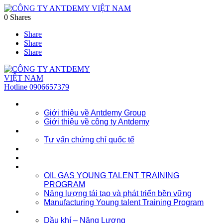
0
Shares
Share
Share
Share
Hotline
0906657379
Về chúng tôi
Giới thiệu về Antdemy Group
Giới thiệu về công ty Antdemy
Tư vấn doanh nghiệp
Tư vấn chứng chỉ quốc tế
Dịch vụ
Khóa học
Đào tạo nhân lực trẻ
OIL GAS YOUNG TALENT TRAINING
PROGRAM
Năng lượng tái tạo và phát triển bền vững
Manufacturing Young talent Training Program
Đào tạo doanh nghiệp
Dầu khí – Năng Lượng