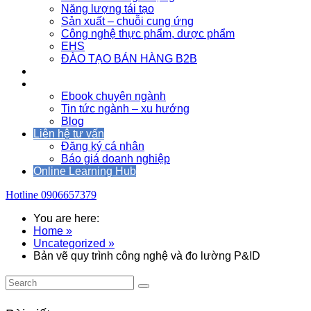
Năng lượng tái tạo
Sản xuất – chuỗi cung ứng
Công nghệ thực phẩm, dược phẩm
EHS
ĐÀO TẠO BÁN HÀNG B2B
Sự kiện
Tài nguyên
Ebook chuyên ngành
Tin tức ngành – xu hướng
Blog
Liên hệ tư vấn
Đăng ký cá nhân
Báo giá doanh nghiệp
Online Learning Hub
Hotline
0906657379
You are here:
Home »
Uncategorized »
Bản vẽ quy trình công nghệ và đo lường P&ID