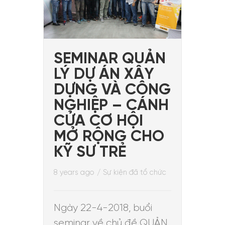
SEMINAR QUẢN
LÝ DỰ ÁN XÂY
DỰNG VÀ CÔNG
NGHIỆP – CÁNH
CỬA CƠ HỘI
MỞ RỘNG CHO
KỸ SƯ TRẺ
8 years ago
/
Sự kiện đã tổ chức
Ngày 22-4-2018, buổi
seminar về chủ đề QUẢN