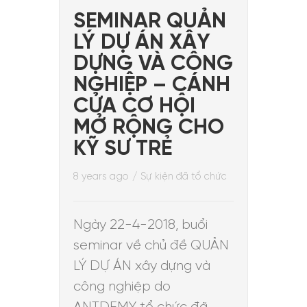
SEMINAR QUẢN
LÝ DỰ ÁN XÂY
DỰNG VÀ CÔNG
NGHIỆP – CÁNH
CỬA CƠ HỘI
MỞ RỘNG CHO
KỸ SƯ TRẺ
8 years ago
/
Sự kiện đã tổ chức
Ngày 22-4-2018, buổi
seminar về chủ đề QUẢN
LÝ DỰ ÁN xây dựng và
công nghiệp do