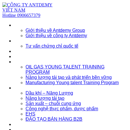
Hotline
0906657379
Về chúng tôi
Giới thiệu về Antdemy Group
Giới thiệu về công ty Antdemy
Tư vấn doanh nghiệp
Tư vấn chứng chỉ quốc tế
Dịch vụ
Khóa học
Đào tạo nhân lực trẻ
OIL GAS YOUNG TALENT TRAINING
PROGRAM
Năng lượng tái tạo và phát triển bền vững
Manufacturing Young talent Training Program
Đào tạo doanh nghiệp
Dầu khí – Năng Lượng
Năng lượng tái tạo
Sản xuất – chuỗi cung ứng
Công nghệ thực phẩm, dược phẩm
EHS
ĐÀO TẠO BÁN HÀNG B2B
Sự kiện
Tài nguyên