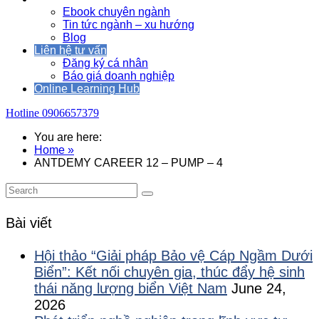
Ebook chuyên ngành
Tin tức ngành – xu hướng
Blog
Liên hệ tư vấn
Đăng ký cá nhân
Báo giá doanh nghiệp
Online Learning Hub
Hotline
0906657379
You are here:
Home »
ANTDEMY CAREER 12 – PUMP – 4
Bài viết
Hội thảo “Giải pháp Bảo vệ Cáp Ngầm Dưới
Biển”: Kết nối chuyên gia, thúc đẩy hệ sinh
thái năng lượng biển Việt Nam
June 24,
2026