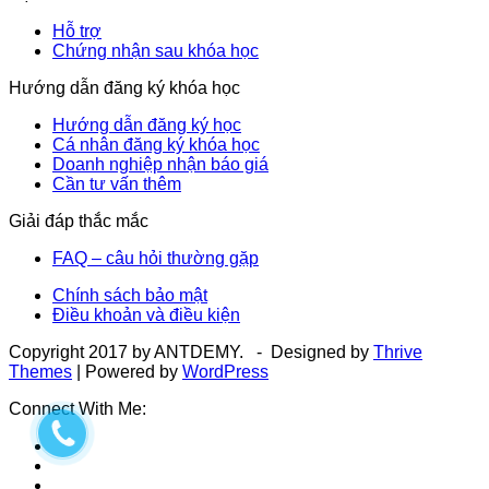
Hỗ trợ
Chứng nhận sau khóa học
Hướng dẫn đăng ký khóa học
Hướng dẫn đăng ký học
Cá nhân đăng ký khóa học
Doanh nghiệp nhận báo giá
Cần tư vấn thêm
Giải đáp thắc mắc
FAQ – câu hỏi thường gặp
Chính sách bảo mật
Điều khoản và điều kiện
Copyright 2017 by ANTDEMY. - Designed by
Thrive
Themes
| Powered by
WordPress
Connect With Me: