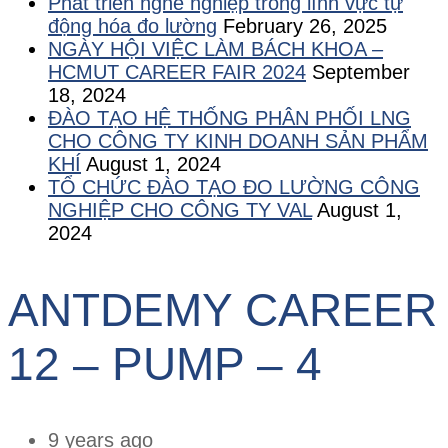
Phát triển nghề nghiệp trong lĩnh vực tự
động hóa đo lường
February 26, 2025
NGÀY HỘI VIỆC LÀM BÁCH KHOA –
HCMUT CAREER FAIR 2024
September
18, 2024
ĐÀO TẠO HỆ THỐNG PHÂN PHỐI LNG
CHO CÔNG TY KINH DOANH SẢN PHẨM
KHÍ
August 1, 2024
TỔ CHỨC ĐÀO TẠO ĐO LƯỜNG CÔNG
NGHIỆP CHO CÔNG TY VAL
August 1,
2024
ANTDEMY CAREER
12 – PUMP – 4
9 years ago