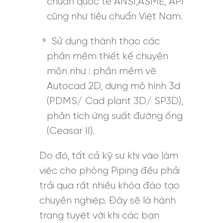
chuẩn quốc tế ANSI,ASME, API
cũng như tiêu chuẩn Việt Nam.
Sử dụng thành thạo các
phần mềm thiết kế chuyên
môn như : phần mềm vẽ
Autocad 2D, dựng mô hình 3d
(PDMS/ Cad plant 3D/ SP3D),
phân tích ứng suất đường ống
(Ceasar II).
Do đó, tất cả kỹ sư khi vào làm
việc cho phòng Piping đều phải
trải qua rất nhiều khóa đào tạo
chuyên nghiệp. Đây sẽ là hành
trang tuyệt vời khi các bạn