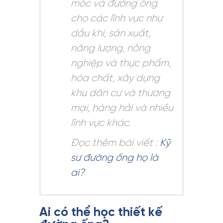
móc và đường ống
cho các lĩnh vực như
dầu khí, sản xuất,
năng lượng, nông
nghiệp và thực phẩm,
hóa chất, xây dựng
khu dân cư và thương
mại, hàng hải và nhiều
lĩnh vực khác.
Đọc thêm bài viết :
Kỹ
sư đường ống họ là
ai?
Ai có thể học thiết kế