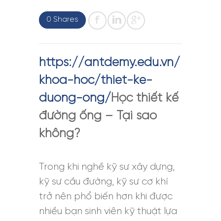
0 Shares
https://antdemy.edu.vn/
khoa-hoc/thiet-ke-
duong-ong/
Học thiết kế
đường ống – Tại sao
không?
Trong khi nghề kỹ sư xây dựng,
kỹ sư cầu đường, kỹ sư cơ khí
trở nên phổ biến hơn khi được
nhiều bạn sinh viên kỹ thuật lựa