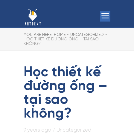
YOU ARE HERE:
HOME »
UNCATEGORIZED »
HỌC THIẾT KẾ ĐƯỜNG ỐNG – TẠI SAO
KHÔNG?
Học thiết kế
đường ống –
tại sao
không?
9 years ago
/
Uncategorized