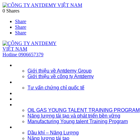
0
Shares
Share
Share
Share
Hotline
0906657379
Về chúng tôi
Giới thiệu về Antdemy Group
Giới thiệu về công ty Antdemy
Tư vấn doanh nghiệp
Tư vấn chứng chỉ quốc tế
Dịch vụ
Khóa học
Đào tạo nhân lực trẻ
OIL GAS YOUNG TALENT TRAINING PROGRAM
Năng lượng tái tạo và phát triển bền vững
Manufacturing Young talent Training Program
Đào tạo doanh nghiệp
Dầu khí – Năng Lượng
Năng lượng tái tạo