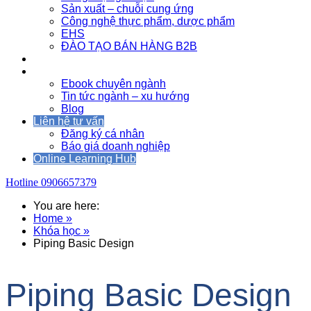
Sản xuất – chuỗi cung ứng
Công nghệ thực phẩm, dược phẩm
EHS
ĐÀO TẠO BÁN HÀNG B2B
Sự kiện
Tài nguyên
Ebook chuyên ngành
Tin tức ngành – xu hướng
Blog
Liên hệ tư vấn
Đăng ký cá nhân
Báo giá doanh nghiệp
Online Learning Hub
Hotline
0906657379
You are here:
Home »
Khóa học »
Piping Basic Design
Piping Basic Design