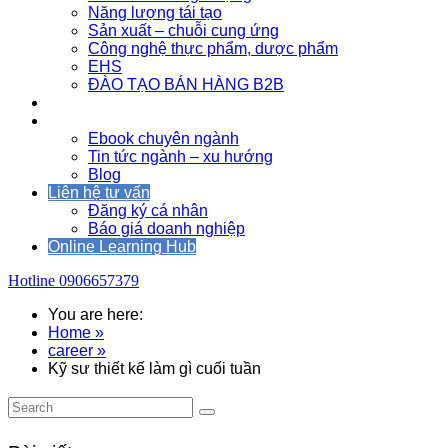
Năng lượng tái tạo
Sản xuất – chuỗi cung ứng
Công nghệ thực phẩm, dược phẩm
EHS
ĐÀO TẠO BÁN HÀNG B2B
Sự kiện
Tài nguyên
Ebook chuyên ngành
Tin tức ngành – xu hướng
Blog
Liên hệ tư vấn
Đăng ký cá nhân
Báo giá doanh nghiệp
Online Learning Hub
Hotline
0906657379
You are here:
Home »
career »
Kỹ sư thiết kế làm gì cuối tuần