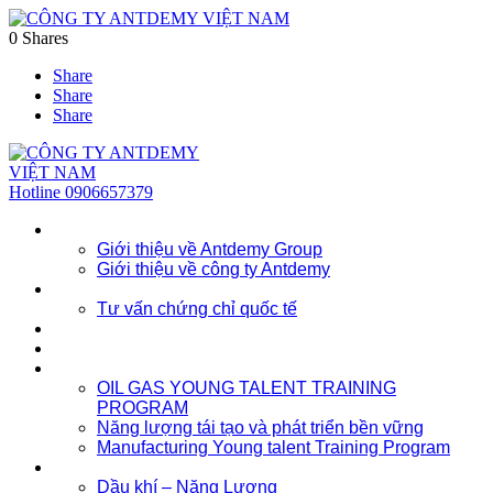
0
Shares
Share
Share
Share
Hotline
0906657379
Về chúng tôi
Giới thiệu về Antdemy Group
Giới thiệu về công ty Antdemy
Tư vấn doanh nghiệp
Tư vấn chứng chỉ quốc tế
Dịch vụ
Khóa học
Đào tạo nhân lực trẻ
OIL GAS YOUNG TALENT TRAINING
PROGRAM
Năng lượng tái tạo và phát triển bền vững
Manufacturing Young talent Training Program
Đào tạo doanh nghiệp
Dầu khí – Năng Lượng