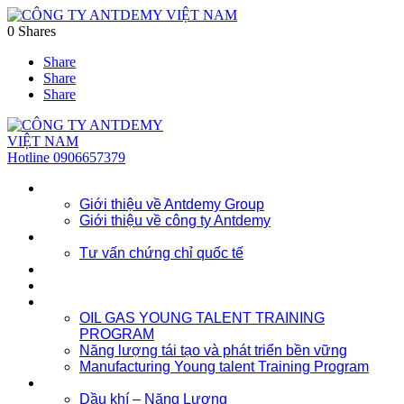
0
Shares
Share
Share
Share
Hotline
0906657379
Về chúng tôi
Giới thiệu về Antdemy Group
Giới thiệu về công ty Antdemy
Tư vấn doanh nghiệp
Tư vấn chứng chỉ quốc tế
Dịch vụ
Khóa học
Đào tạo nhân lực trẻ
OIL GAS YOUNG TALENT TRAINING
PROGRAM
Năng lượng tái tạo và phát triển bền vững
Manufacturing Young talent Training Program
Đào tạo doanh nghiệp
Dầu khí – Năng Lượng