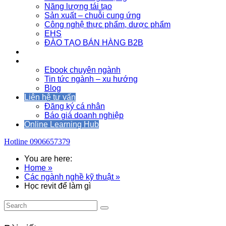
Năng lượng tái tạo
Sản xuất – chuỗi cung ứng
Công nghệ thực phẩm, dược phẩm
EHS
ĐÀO TẠO BÁN HÀNG B2B
Sự kiện
Tài nguyên
Ebook chuyên ngành
Tin tức ngành – xu hướng
Blog
Liên hệ tư vấn
Đăng ký cá nhân
Báo giá doanh nghiệp
Online Learning Hub
Hotline
0906657379
You are here:
Home »
Các ngành nghề kỹ thuật »
Học revit để làm gì